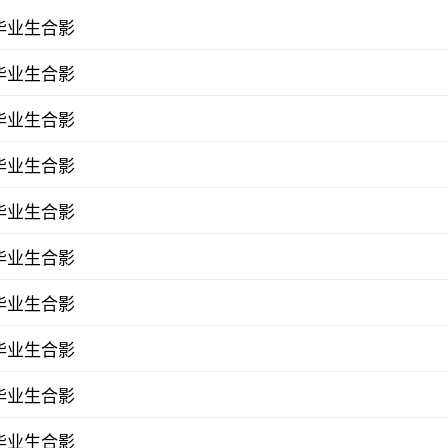
届毕业生合影
届毕业生合影
届毕业生合影
届毕业生合影
届毕业生合影
届毕业生合影
届毕业生合影
届毕业生合影
届毕业生合影
届毕业生合影