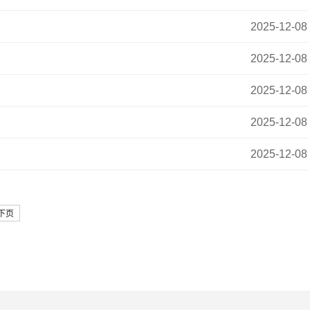
2025-12-08
2025-12-08
2025-12-08
2025-12-08
2025-12-08
下页